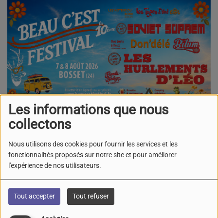
Les informations que nous
25 juin 2026 -
611 vues
collectons
Du
07 août 2026
à 18h00
Nous utilisons des cookies pour fournir les services et les
au
08 août 2026
à 23h55
fonctionnalités proposés sur notre site et pour améliorer
Le Stade
l'expérience de nos utilisateurs.
Le bourg
24130, BOSSET
Tout accepter
Tout refuser
La 10ème édition du "Beau C'est Festival
se déroulera