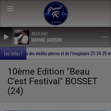
BILLIE JEAN
MICHAEL JACKSON
Les infos !
 en Terres de Rohan , au milieu des vieilles pierres et de l’imagin
10ème Edition "Beau
C'est Festival" BOSSET
(24)