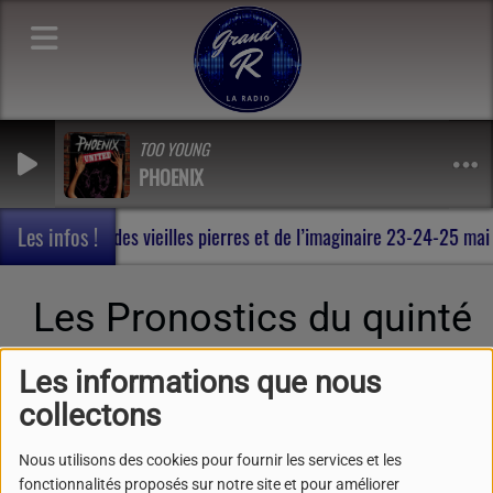
TOO YOUNG
PHOENIX
Les infos !
ohan , au milieu des vieilles pierres et de l’imaginaire 23-24-25 m
Les Pronostics du quinté
+
Les informations que nous
collectons
Nous utilisons des cookies pour fournir les services et les
fonctionnalités proposés sur notre site et pour améliorer