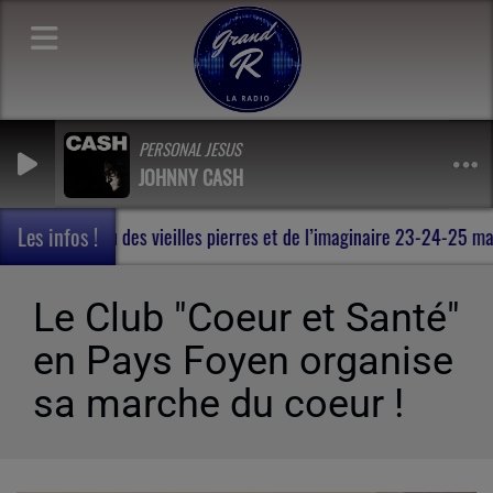
PERSONAL JESUS
JOHNNY CASH
Les infos !
e en Terres de Rohan , au milieu des vieilles pierres et de l’imagi
Le Club "Coeur et Santé"
en Pays Foyen organise
sa marche du coeur !