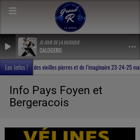
JE JOUE DE LA MUSIQUE
CALOGERO
Les infos !
res de Rohan , au milieu des vieilles pierres et de l’imaginaire 23
Info Pays Foyen et
Bergeracois