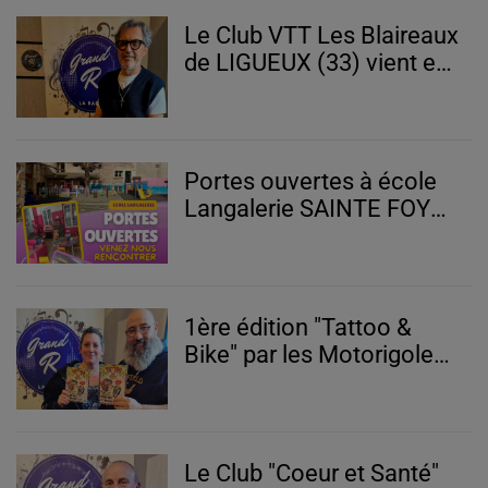
Le Club VTT Les Blaireaux
de LIGUEUX (33) vient en
aide aux enfants malades
avec la Liguoise
Portes ouvertes à école
Langalerie SAINTE FOY
LA GRANDE (33)
1ère édition "Tattoo &
Bike" par les Motorigoles
à ST AVIT ST NAZAIRE
(33)
Le Club "Coeur et Santé"