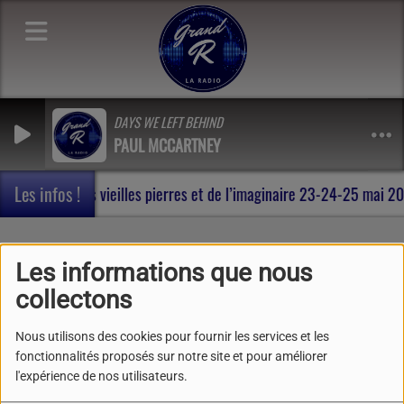
DAYS WE LEFT BEHIND
PAUL MCCARTNEY
Les infos !
n , au milieu des vieilles pierres et de l’imaginaire 23-24-25 mai 
Le sport sur Radio Grand
Les informations que nous
"R"
collectons
Nous utilisons des cookies pour fournir les services et les
fonctionnalités proposés sur notre site et pour améliorer
l'expérience de nos utilisateurs.