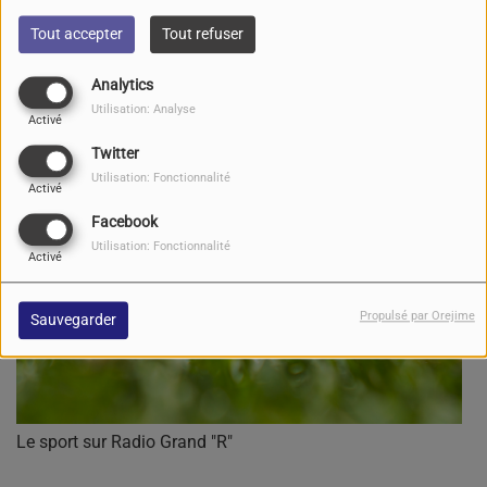
Tout accepter
Tout refuser
Analytics
Utilisation: Analyse
Activé
Twitter
Utilisation: Fonctionnalité
Activé
Facebook
Utilisation: Fonctionnalité
Activé
Propulsé par Orejime
Sauvegarder
Le sport sur Radio Grand "R"