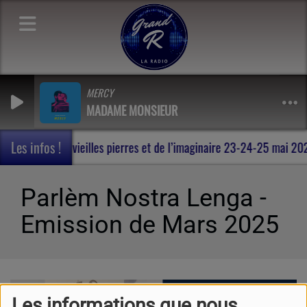
MERCY
MADAME MONSIEUR
Les infos !
 , au milieu des vieilles pierres et de l’imaginaire 23-24-25 mai 
Parlèm Nostra Lenga -
Emission de Mars 2025
Les informations que nous