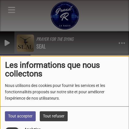
PRAYER FOR THE DYING
SEAL
Les infos !
 , au milieu des vieilles pierres et de l’imaginaire 23-24-25 mai 
Les informations que nous
collectons
Info Pays Foyen et
Nous utilisons des cookies pour fournir les services et les
Bergeracois
fonctionnalités proposés sur notre site et pour améliorer
l'expérience de nos utilisateurs.
Tout accepter
Tout refuser
Recherche par lieu