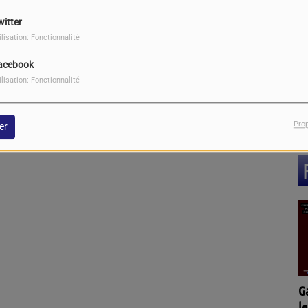
witter
ilisation: Fonctionnalité
acebook
ilisation: Fonctionnalité
Pro
er
G
le