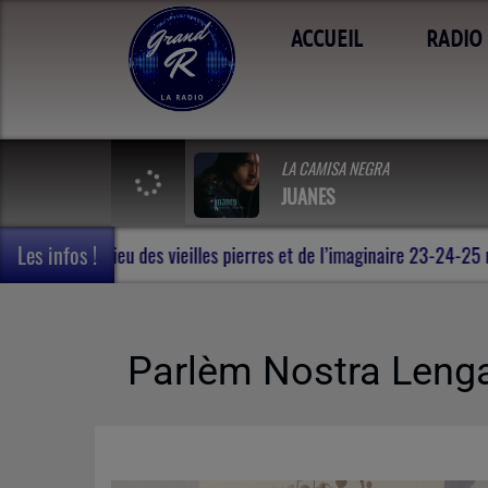
ACCUEIL
RADIO
LA CAMISA NEGRA
JUANES
Les infos !
e voyage en Terres de Rohan , au milieu des vieilles pierres et de 
Parlèm Nostra Leng