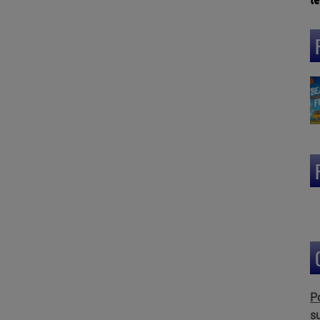
L
(3
P
s