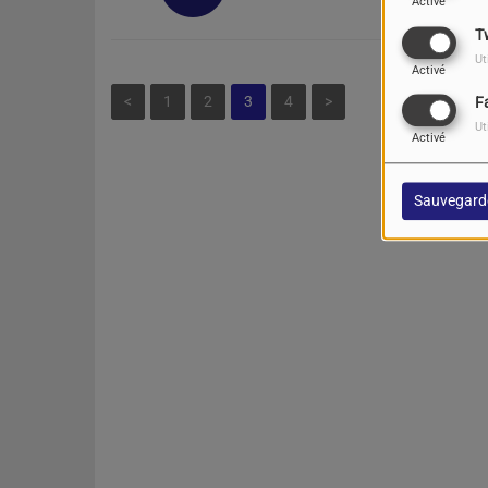
Activé
T
Ut
Activé
<
1
2
3
4
>
F
Ut
Activé
Sauvegard