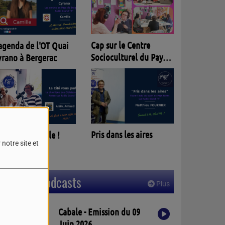
Entracte
Cap sur le Centre
Socioculturel du Pays
Foyen
Parlèm nostra lenga
Pris dans les aires
notre site et
Derniers podcasts
Plus
Cabale - Emission du 09
Juin 2026