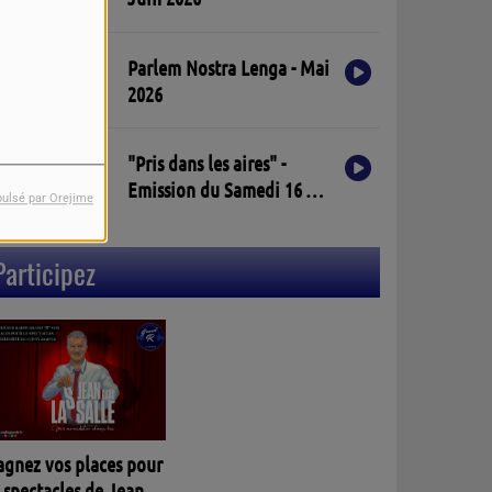
Parlem Nostra Lenga - Mai
2026
"Pris dans les aires" -
Emission du Samedi 16 Mai
pulsé par Orejime
2026
Participez
agnez vos places pour
 spectacles de Jean