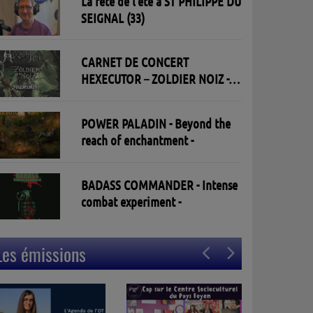
La fête de l'été à ST PHILIPPE DU
SEIGNAL (33)
CARNET DE CONCERT
HEXECUTOR – ZOLDIER NOIZ -
SOULBREAKER 30/05/2026 à l'
Open Live à St Aban - Toulouse
POWER PALADIN - Beyond the
reach of enchantment -
BADASS COMMANDER - Intense
combat experiment -
Les émissions