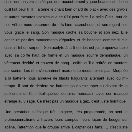
dans son univers maléfique, son accoutrement y joue beaucoup....bouh
qu'il fait peur !!!!! Il alterne le chant bien criard du black avec des grwols
et autres mesures vocales que seul lui peut faire. La belle Cinis, tout de
noir vêtue, nous assomme de riffs bien accrocheurs, et son regard noir
vous glace le sang. Son masque cache sa bouche et son nez. Elle
gesticule par des mouvements d'épaules et de hanches comme si elle
dansait tel un serpent. Son acolyte à la 6 cordes est juste épouvantable
avec sa coiffe haut de forme et un masque sourire démoniaque, un
vêtement déchiré et couvert de sang ; coiffe qu'il a retirée en montant
sur scène. Les riffs s'enchaînent mais ne se ressemblent pas. Morphée
à la batterie nous abreuve de blasts fulgurants alternant avec du mi-
tempo. Il sort de derrière sa batterie pour venir taper au devant de la
scène sur un fût métallique sur certains morceaux, avec son masque
étrange au visage. Ce n'est pas un masque à gaz, c'est juste horrifique.
Une prestation scénique très soignée, très programmée, on sent le
professionnalisme à travers leurs compos, leurs façon de bouger sur
scène, l'attention que le groupe arrive à capter des fans...., c'est juste