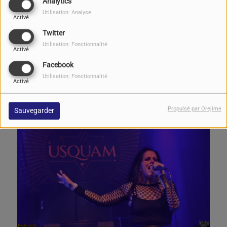
Analytics
hyper violents, rapides, et ses passages quasi doomesques.
Utilisation: Analyse
Activé
L'ambiance est d'une noirceur absolue, tout est exécuté avec brio, avec
Twitter
rigueur.
Utilisation: Fonctionnalité
Activé
Groupe à suivre pour ceux qui ne les connaissent pas, et j'avoue que
Facebook
j'ai été assez étonné et cela m'a plutôt bien branché.....
Utilisation: Fonctionnalité
Activé
https://www.facebook.com/UsquamMetal
Propulsé par Orejime
Sauvegarder