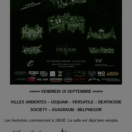
¤¤¤¤¤ VENDREDI 19 SEPTEMBRE ¤¤¤¤¤
VILLES ARDENTES – USQUAM – VERSATILE – DEATHCODE
SOCIETY – ASAGRAUM - BELPHEGOR
Les festivités commencent à 18h30. La salle est déjà bien remplie.