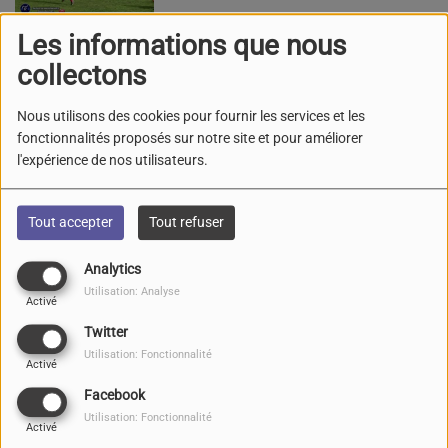
Cyprien sur Radio Grand
"R" !
Les informations que nous
collectons
33ème Championnat
national cycliste des élus
Nous utilisons des cookies pour fournir les services et les
en Pays Foyen le 18
fonctionnalités proposés sur notre site et pour améliorer
Septembre 2021
l'expérience de nos utilisateurs.
Inauguration Cinéma
Tout accepter
Tout refuser
Intercommunal La Brèche
STE FOY LA GRANDE
Analytics
Utilisation: Analyse
Activé
Twitter
Utilisation: Fonctionnalité
Une vidéo pour
Activé
promouvoir la destination
Facebook
Pays Foyen
Utilisation: Fonctionnalité
Activé