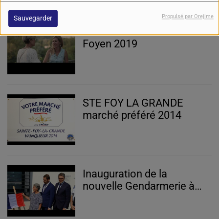
Propulsé par Orejime
Sauvegarder
Les 110 ans du Stade
Foyen 2019
STE FOY LA GRANDE
marché préféré 2014
Inauguration de la
nouvelle Gendarmerie à
PINEUILH par le Ministre
de l'intérieur