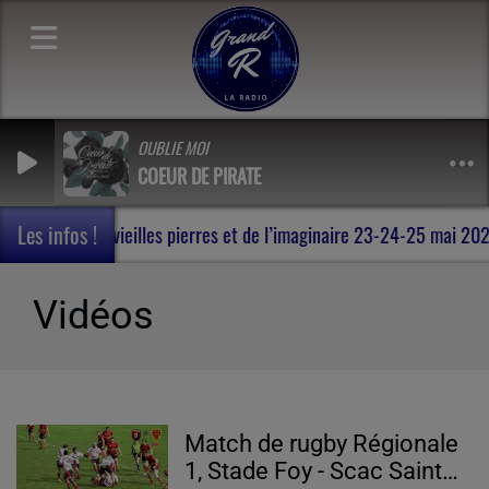
OUBLIE MOI
COEUR DE PIRATE
Les infos !
 , au milieu des vieilles pierres et de l’imaginaire 23-24-25 mai 2
Vidéos
Match de rugby Régionale
1, Stade Foy - Scac Saint