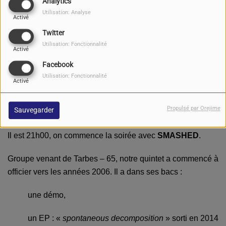
Analytics
Utilisation: Analyse
Activé
Twitter
Utilisation: Fonctionnalité
Activé
Facebook
Utilisation: Fonctionnalité
Activé
Propulsé par Orejime
Sauvegarder
Golgauth:
Il est 21h00, on commence la soirée avec
SMASHED
.
Groupe venant de Tarbes – 65, notre quintet a commencé à
officier vers les années 2006. Il a dans ses bacs :
une démo,
un EP : «
spontaneous decomposition
» sorti en 2014