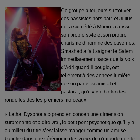
Ce groupe a toujours su trouver
des bassistes hors pair, et Julius
qui a succédé à Momo, a aussi
son propre style et son propre
charisme d’homme des cavernes.
Smashed a fait saigner le Salem
immédiatement parce que la voix
d’Adri quand il beugle, est
tellement à des années lumière
de son parler si amical et
pastoral, qu’il vient botter des
rondelles dès les premiers morceaux.
« Lethal Dysphoria » prend en concert une dimension
surprenante et à dire vrai, le petit pont psychotique qu’il y a
au milieu du titre s’est laissé manger comme un amuse
bouche dans une cérémonie des vœux de n’importe quelle