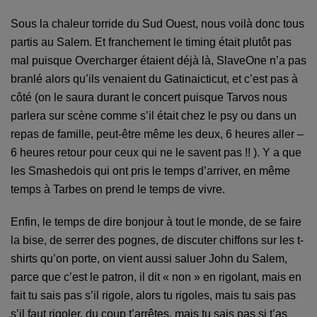
Sous la chaleur torride du Sud Ouest, nous voilà donc tous
partis au Salem. Et franchement le timing était plutôt pas
mal puisque Overcharger étaient déjà là, SlaveOne n’a pas
branlé alors qu’ils venaient du Gatinaicticut, et c’est pas à
côté (on le saura durant le concert puisque Tarvos nous
parlera sur scène comme s’il était chez le psy ou dans un
repas de famille, peut-être même les deux, 6 heures aller –
6 heures retour pour ceux qui ne le savent pas !! ). Y a que
les Smashedois qui ont pris le temps d’arriver, en même
temps à Tarbes on prend le temps de vivre.
Enfin, le temps de dire bonjour à tout le monde, de se faire
la bise, de serrer des pognes, de discuter chiffons sur les t-
shirts qu’on porte, on vient aussi saluer John du Salem,
parce que c’est le patron, il dit « non » en rigolant, mais en
fait tu sais pas s’il rigole, alors tu rigoles, mais tu sais pas
s’il faut rigoler, du coup t’arrêtes, mais tu sais pas si t’as