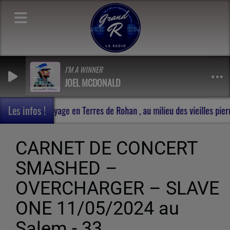
I'M A WINNER
JOEL MCDONALD
Les infos !
combat experiment -
Carnet de voyage en Terres de Rohan 
CARNET DE CONCERT
SMASHED –
OVERCHARGER – SLAVE
ONE 11/05/2024 au
Salem - 33