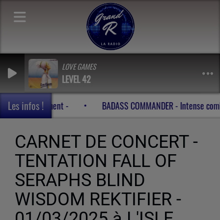
LOVE GAMES
LEVEL 42
Les infos !
POWER PALADIN - Beyond the reach of enchantment -
BAD
CARNET DE CONCERT -
TENTATION FALL OF
SERAPHS BLIND
WISDOM REKTIFIER -
01/03/2025 à L'ISLE