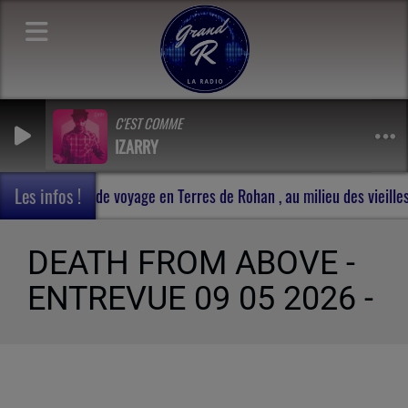
C'EST COMME
IZARRY
Les infos !
xperiment -
Carnet de voyage en Terres de Rohan , au mil
DEATH FROM ABOVE -
ENTREVUE 09 05 2026 -