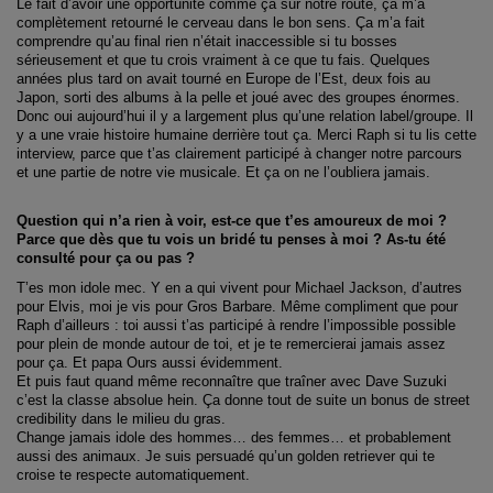
Le fait d’avoir une opportunité comme ça sur notre route, ça m’a
complètement retourné le cerveau dans le bon sens. Ça m’a fait
comprendre qu’au final rien n’était inaccessible si tu bosses
sérieusement et que tu crois vraiment à ce que tu fais. Quelques
années plus tard on avait tourné en Europe de l’Est, deux fois au
Japon, sorti des albums à la pelle et joué avec des groupes énormes.
Donc oui aujourd’hui il y a largement plus qu’une relation label/groupe. Il
y a une vraie histoire humaine derrière tout ça. Merci Raph si tu lis cette
interview, parce que t’as clairement participé à changer notre parcours
et une partie de notre vie musicale. Et ça on ne l’oubliera jamais.
Question qui n’a rien à voir, est-ce que t’es amoureux de moi ?
Parce que dès que tu vois un bridé tu penses à moi ? As-tu été
consulté pour ça ou pas ?
T’es mon idole mec. Y en a qui vivent pour Michael Jackson, d’autres
pour Elvis, moi je vis pour Gros Barbare. Même compliment que pour
Raph d’ailleurs : toi aussi t’as participé à rendre l’impossible possible
pour plein de monde autour de toi, et je te remercierai jamais assez
pour ça. Et papa Ours aussi évidemment.
Et puis faut quand même reconnaître que traîner avec Dave Suzuki
c’est la classe absolue hein. Ça donne tout de suite un bonus de street
credibility dans le milieu du gras.
Change jamais idole des hommes… des femmes… et probablement
aussi des animaux. Je suis persuadé qu’un golden retriever qui te
croise te respecte automatiquement.