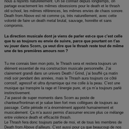
nous a rejoints naturellement. On se connaît depuis longtemps, on
partage exactement les mêmes obsessions pour le death et le thrash
old school, les mêmes références, les mêmes envies de chaos sonore.
Death from Above est né comme ça, très naturellement, avec cette
volonté de faire un death metal brutal, sauvage, honnête et sans
compromis.
La direction musicale dont je viens de parler est-ce que c’est celle
que tu as toujours eu envie de suivre, parce que pourtant on t’as
vu jouer dans Scorn, ça veut dire que le thrash reste tout de même
une de tes premières amours non ?
Tu me connais bien mon poto, le Thrash sera et restera toujours un
élément essentiel de ma construction musicale personnelle. J’ai
clairement grandi dans un univers Death / Grind, j’ai bouffé ça matin
midi soir pendant des années, mais le Thrash aura toujours ce côté
corrosif, agressif et ultra dynamique qui me colle à la peau. C’est une
musique qui transpire la rage et l’énergie pure, et ça m’a toujours parlé
instinctivement.
J’ai passé de super moments dans Scorn au poste de
chanteur/frontman et je salue bien fort mes collègues de toujours au
passage. Cette période m’a énormément apporté humainement et
musicalement. Ça m’a aussi permis d’assumer encore plus ce mélange
entre violence death et efficacité thrash.
Le Thrash fera donc toujours partie de moi, et de tous les membres de
Death from Above d’ailleurs. C’est aussi pour ça que beaucoup de nos