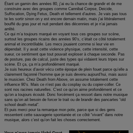
Étant un gamin des années 80, j’ai eu la chance de grandir et de me
construire avec des groupes comme Cannibal Corpse, Deicide,
Suffocation, Dying Fetus, Death et tellement d’autres. Je vais pas tous
te les sortir sinon on y est encore demain matin, mais j’ai littéralement
bouffé du gras jour et nuit pendant des décennies et je n’ai jamais
arrêté.
Ce qui m’a toujours marqué en voyant tous ces groupes sur scène,
surtout les groupes ricains des années 90’s, c’était ce côté totalement
animal et incontrôlable. Les mecs jouaient comme si leur vie en
dépendait. Il y avait cette violence physique, cette intensité, cette
sueur, ce sentiment que tout pouvait exploser à chaque seconde. Pas
de posture, pas de calcul, juste des types qui vidaient leurs tripes sur
scène. Et ça, ça m’a profondément marqué.
Je suis heureux d’avoir vécu cette époque de plein fouet parce qu’elle a
clairement façonné l’homme que je suis devenu aujourd’hui, mais aussi
le musicien. Chez Death from Above, on assume totalement cette
influence 90’s. Mais ce n’est pas du cosplay ou du copier-coller. Ce
sont nos racines naturelles. C’est ce qu’on aime profondément et ce
qu’on a toujours écouté. Donc forcément ça ressort dans notre musique
sans qu’on ait besoin de forcer le trait ou de brandir des pancartes “old
school death metal”.
Et puis merci pour ta remarque mon pote, parce que si des gens
ressentent cette sauvagerie spontanée et ce côté “vivant” dans notre
musique, alors c’est qu’on fait les choses correctement.
Vous n’avez jamais lâché Great