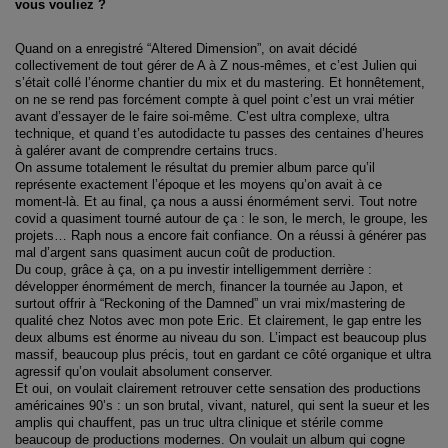
vous vouliez ?
Quand on a enregistré “Altered Dimension”, on avait décidé
collectivement de tout gérer de A à Z nous-mêmes, et c’est Julien qui
s’était collé l’énorme chantier du mix et du mastering. Et honnêtement,
on ne se rend pas forcément compte à quel point c’est un vrai métier
avant d’essayer de le faire soi-même. C’est ultra complexe, ultra
technique, et quand t’es autodidacte tu passes des centaines d’heures
à galérer avant de comprendre certains trucs.
On assume totalement le résultat du premier album parce qu’il
représente exactement l’époque et les moyens qu’on avait à ce
moment-là. Et au final, ça nous a aussi énormément servi. Tout notre
covid a quasiment tourné autour de ça : le son, le merch, le groupe, les
projets… Raph nous a encore fait confiance. On a réussi à générer pas
mal d’argent sans quasiment aucun coût de production.
Du coup, grâce à ça, on a pu investir intelligemment derrière :
développer énormément de merch, financer la tournée au Japon, et
surtout offrir à “Reckoning of the Damned” un vrai mix/mastering de
qualité chez Notos avec mon pote Eric. Et clairement, le gap entre les
deux albums est énorme au niveau du son. L’impact est beaucoup plus
massif, beaucoup plus précis, tout en gardant ce côté organique et ultra
agressif qu’on voulait absolument conserver.
Et oui, on voulait clairement retrouver cette sensation des productions
américaines 90’s : un son brutal, vivant, naturel, qui sent la sueur et les
amplis qui chauffent, pas un truc ultra clinique et stérile comme
beaucoup de productions modernes. On voulait un album qui cogne