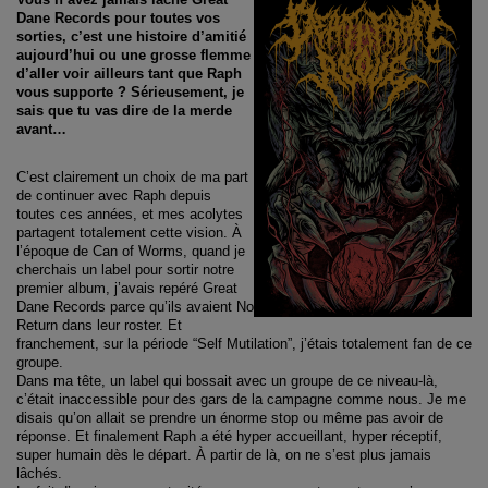
Dane Records pour toutes vos
sorties, c’est une histoire d’amitié
aujourd’hui ou une grosse flemme
d’aller voir ailleurs tant que Raph
vous supporte ? Sérieusement, je
sais que tu vas dire de la merde
avant…
C’est clairement un choix de ma part
de continuer avec Raph depuis
toutes ces années, et mes acolytes
partagent totalement cette vision. À
l’époque de Can of Worms, quand je
cherchais un label pour sortir notre
premier album, j’avais repéré Great
Dane Records parce qu’ils avaient No
Return dans leur roster. Et
franchement, sur la période “Self Mutilation”, j’étais totalement fan de ce
groupe.
Dans ma tête, un label qui bossait avec un groupe de ce niveau-là,
c’était inaccessible pour des gars de la campagne comme nous. Je me
disais qu’on allait se prendre un énorme stop ou même pas avoir de
réponse. Et finalement Raph a été hyper accueillant, hyper réceptif,
super humain dès le départ. À partir de là, on ne s’est plus jamais
lâchés.