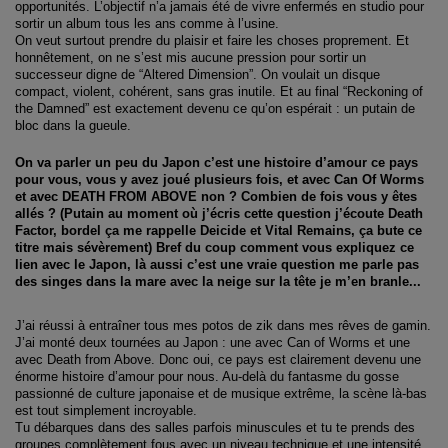
opportunités. L’objectif n’a jamais été de vivre enfermés en studio pour
sortir un album tous les ans comme à l’usine.
On veut surtout prendre du plaisir et faire les choses proprement. Et
honnêtement, on ne s’est mis aucune pression pour sortir un
successeur digne de “Altered Dimension”. On voulait un disque
compact, violent, cohérent, sans gras inutile. Et au final “Reckoning of
the Damned” est exactement devenu ce qu’on espérait : un putain de
bloc dans la gueule.
On va parler un peu du Japon c’est une histoire d’amour ce pays
pour vous, vous y avez joué plusieurs fois, et avec Can Of Worms
et avec DEATH FROM ABOVE non ? Combien de fois vous y êtes
allés ? (Putain au moment où j’écris cette question j’écoute Death
Factor, bordel ça me rappelle Deicide et Vital Remains, ça bute ce
titre mais sévèrement) Bref du coup comment vous expliquez ce
lien avec le Japon, là aussi c’est une vraie question me parle pas
des singes dans la mare avec la neige sur la tête je m’en branle...
J’ai réussi à entraîner tous mes potos de zik dans mes rêves de gamin.
J’ai monté deux tournées au Japon : une avec Can of Worms et une
avec Death from Above. Donc oui, ce pays est clairement devenu une
énorme histoire d’amour pour nous. Au-delà du fantasme du gosse
passionné de culture japonaise et de musique extrême, la scène là-bas
est tout simplement incroyable.
Tu débarques dans des salles parfois minuscules et tu te prends des
groupes complètement fous avec un niveau technique et une intensité