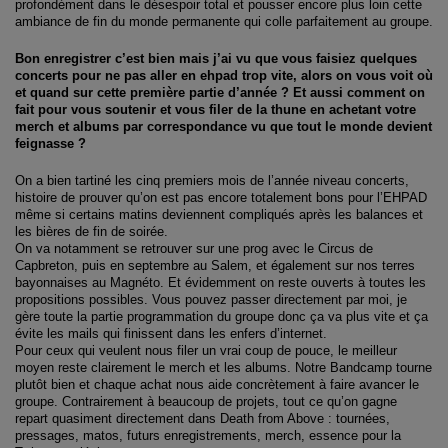
profondément dans le désespoir total et pousser encore plus loin cette
ambiance de fin du monde permanente qui colle parfaitement au groupe.
Bon enregistrer c’est bien mais j’ai vu que vous faisiez quelques
concerts pour ne pas aller en ehpad trop vite, alors on vous voit où
et quand sur cette première partie d’année ? Et aussi comment on
fait pour vous soutenir et vous filer de la thune en achetant votre
merch et albums par correspondance vu que tout le monde devient
feignasse ?
On a bien tartiné les cinq premiers mois de l’année niveau concerts,
histoire de prouver qu’on est pas encore totalement bons pour l’EHPAD
même si certains matins deviennent compliqués après les balances et
les bières de fin de soirée.
On va notamment se retrouver sur une prog avec le Circus de
Capbreton, puis en septembre au Salem, et également sur nos terres
bayonnaises au Magnéto. Et évidemment on reste ouverts à toutes les
propositions possibles. Vous pouvez passer directement par moi, je
gère toute la partie programmation du groupe donc ça va plus vite et ça
évite les mails qui finissent dans les enfers d’internet.
Pour ceux qui veulent nous filer un vrai coup de pouce, le meilleur
moyen reste clairement le merch et les albums. Notre Bandcamp tourne
plutôt bien et chaque achat nous aide concrètement à faire avancer le
groupe. Contrairement à beaucoup de projets, tout ce qu’on gagne
repart quasiment directement dans Death from Above : tournées,
pressages, matos, futurs enregistrements, merch, essence pour la