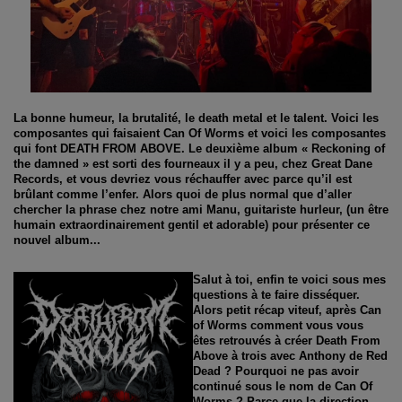
La bonne humeur, la brutalité, le death metal et le talent. Voici les
composantes qui faisaient Can Of Worms et voici les composantes
qui font DEATH FROM ABOVE. Le deuxième album « Reckoning of
the damned » est sorti des fourneaux il y a peu, chez Great Dane
Records, et vous devriez vous réchauffer avec parce qu’il est
brûlant comme l’enfer. Alors quoi de plus normal que d’aller
chercher la phrase chez notre ami Manu, guitariste hurleur, (un être
humain extraordinairement gentil et adorable) pour présenter ce
nouvel album...
Salut à toi, enfin te voici sous mes
questions à te faire disséquer.
Alors petit récap viteuf, après Can
of Worms comment vous vous
êtes retrouvés à créer Death From
Above à trois avec Anthony de Red
Dead ? Pourquoi ne pas avoir
continué sous le nom de Can Of
Worms ? Parce que la direction