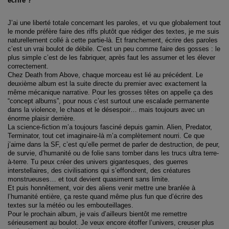
écrire ?
J’ai une liberté totale concernant les paroles, et vu que globalement tout
le monde préfère faire des riffs plutôt que rédiger des textes, je me suis
naturellement collé à cette partie-là. Et franchement, écrire des paroles
c’est un vrai boulot de débile. C’est un peu comme faire des gosses : le
plus simple c’est de les fabriquer, après faut les assumer et les élever
correctement.
Chez Death from Above, chaque morceau est lié au précédent. Le
deuxième album est la suite directe du premier avec exactement la
même mécanique narrative. Pour les grosses têtes on appelle ça des
“concept albums”, pour nous c’est surtout une escalade permanente
dans la violence, le chaos et le désespoir… mais toujours avec un
énorme plaisir derrière.
La science-fiction m’a toujours fasciné depuis gamin. Alien, Predator,
Terminator, tout cet imaginaire-là m’a complètement nourri. Ce que
j’aime dans la SF, c’est qu’elle permet de parler de destruction, de peur,
de survie, d’humanité ou de folie sans tomber dans les trucs ultra terre-
à-terre. Tu peux créer des univers gigantesques, des guerres
interstellaires, des civilisations qui s’effondrent, des créatures
monstrueuses… et tout devient quasiment sans limite.
Et puis honnêtement, voir des aliens venir mettre une branlée à
l’humanité entière, ça reste quand même plus fun que d’écrire des
textes sur la météo ou les embouteillages.
Pour le prochain album, je vais d’ailleurs bientôt me remettre
sérieusement au boulot. Je veux encore étoffer l’univers, creuser plus