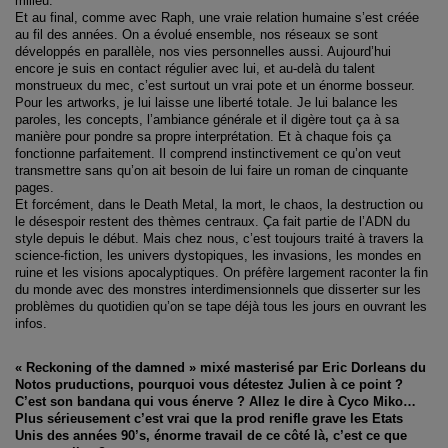
milieu.
Et au final, comme avec Raph, une vraie relation humaine s’est créée
au fil des années. On a évolué ensemble, nos réseaux se sont
développés en parallèle, nos vies personnelles aussi. Aujourd’hui
encore je suis en contact régulier avec lui, et au-delà du talent
monstrueux du mec, c’est surtout un vrai pote et un énorme bosseur.
Pour les artworks, je lui laisse une liberté totale. Je lui balance les
paroles, les concepts, l’ambiance générale et il digère tout ça à sa
manière pour pondre sa propre interprétation. Et à chaque fois ça
fonctionne parfaitement. Il comprend instinctivement ce qu’on veut
transmettre sans qu’on ait besoin de lui faire un roman de cinquante
pages.
Et forcément, dans le Death Metal, la mort, le chaos, la destruction ou
le désespoir restent des thèmes centraux. Ça fait partie de l’ADN du
style depuis le début. Mais chez nous, c’est toujours traité à travers la
science-fiction, les univers dystopiques, les invasions, les mondes en
ruine et les visions apocalyptiques. On préfère largement raconter la fin
du monde avec des monstres interdimensionnels que disserter sur les
problèmes du quotidien qu’on se tape déjà tous les jours en ouvrant les
infos.
« Reckoning of the damned » mixé masterisé par Eric Dorleans du
Notos pruductions, pourquoi vous détestez Julien à ce point ?
C’est son bandana qui vous énerve ? Allez le dire à Cyco Miko…
Plus sérieusement c’est vrai que la prod renifle grave les Etats
Unis des années 90’s, énorme travail de ce côté là, c’est ce que