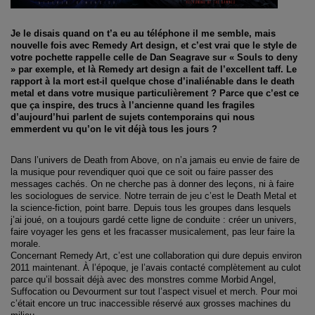
Je le disais quand on t’a eu au téléphone il me semble, mais
nouvelle fois avec Remedy Art design, et c’est vrai que le style de
votre pochette rappelle celle de Dan Seagrave sur « Souls to deny
» par exemple, et là Remedy art design a fait de l’excellent taff. Le
rapport à la mort est-il quelque chose d’inaliénable dans le death
metal et dans votre musique particulièrement ? Parce que c’est ce
que ça inspire, des trucs à l’ancienne quand les fragiles
d’aujourd’hui parlent de sujets contemporains qui nous
emmerdent vu qu’
on
le vit déjà tous les jours ?
Dans l’univers de Death from Above, on n’a jamais eu envie de faire de
la musique pour revendiquer quoi que ce soit ou faire passer des
messages cachés. On ne cherche pas à donner des leçons, ni à faire
les sociologues de service. Notre terrain de jeu c’est le Death Metal et
la science-fiction, point barre. Depuis tous les groupes dans lesquels
j’ai joué, on a toujours gardé cette ligne de conduite : créer un univers,
faire voyager les gens et les fracasser musicalement, pas leur faire la
morale.
Concernant Remedy Art, c’est une collaboration qui dure depuis environ
2011 maintenant. À l’époque, je l’avais contacté complètement au culot
parce qu’il bossait déjà avec des monstres comme Morbid Angel,
Suffocation ou Devourment sur tout l’aspect visuel et merch. Pour moi
c’était encore un truc inaccessible réservé aux grosses machines du