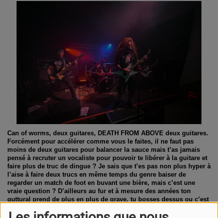
Can of worms, deux guitares, DEATH FROM ABOVE deux guitares.
Forcément pour accélérer comme vous le faites, il ne faut pas
moins de deux guitares pour balancer la sauce mais t’as jamais
pensé à recruter un vocaliste pour pouvoir te libérer à la guitare et
faire plus de truc de dingue ? Je sais que t’es pas non plus hyper à
l’aise à faire deux trucs en même temps du genre baiser de
regarder un match de foot en buvant une bière, mais c’est une
vraie question ? D’ailleurs au fur et à mesure des années ton
guttural prend de plus en plus de grave, tu bosses dessus ou c’est
juste le fait d’être papa qui t’a fait tomber le scrotum un peu plus
Les informations que nous
bas ?