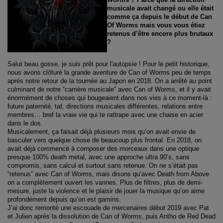
musicale avait changé ou elle était
comme ça depuis le début de Can
Of Worms mais vous vous étiez
retenus d’être encore plus brutaux
?
Salut beau gosse, je suis prêt pour l'autopsie ! Pour le petit historique,
nous avons clôturé la grande aventure de Can of Worms peu de temps
après notre retour de la tournée au Japon en 2018. On a arrêté au point
culminant de notre “carrière musicale” avec Can of Worms, et il y avait
énormément de choses qui bougeaient dans nos vies à ce moment-là :
future paternité, taf, directions musicales différentes, relations entre
membres… bref la vraie vie qui te rattrape avec une chaise en acier
dans le dos.
Musicalement, ça faisait déjà plusieurs mois qu’on avait envie de
basculer vers quelque chose de beaucoup plus frontal. En 2018, on
avait déjà commencé à composer des morceaux dans une optique
presque 100% death metal, avec une approche ultra 90’s, sans
compromis, sans calcul et surtout sans retenue. On ne s’était pas
“retenus” avec Can of Worms, mais disons qu’avec Death from Above
on a complètement ouvert les vannes. Plus de filtres, plus de demi-
mesure, juste la violence et le plaisir de jouer la musique qu’on aime
profondément depuis qu’on est gamins.
J’ai donc remonté une escouade de mercenaires début 2019 avec Pat
et Julien après la dissolution de Can of Worms, puis Antho de Red Dead