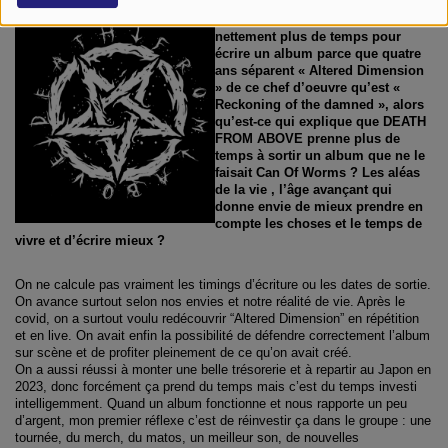
Par rapport à Can of Worms, il
semble que vous preniez
nettement plus de temps pour
écrire un album parce que quatre
ans séparent « Altered Dimension
» de ce chef d’oeuvre qu’est «
Reckoning of the damned », alors
qu’est-ce qui explique que DEATH
FROM ABOVE prenne plus de
temps à sortir un album que ne le
faisait Can Of Worms ? Les aléas
de la vie , l’âge avançant qui
donne envie de mieux prendre en
compte les choses et le temps de
vivre et d’écrire mieux ?
On ne calcule pas vraiment les timings d’écriture ou les dates de sortie.
On avance surtout selon nos envies et notre réalité de vie. Après le
covid, on a surtout voulu redécouvrir “Altered Dimension” en répétition
et en live. On avait enfin la possibilité de défendre correctement l’album
sur scène et de profiter pleinement de ce qu’on avait créé.
On a aussi réussi à monter une belle trésorerie et à repartir au Japon en
2023, donc forcément ça prend du temps mais c’est du temps investi
intelligemment. Quand un album fonctionne et nous rapporte un peu
d’argent, mon premier réflexe c’est de réinvestir ça dans le groupe : une
tournée, du merch, du matos, un meilleur son, de nouvelles