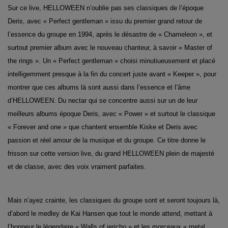
Sur ce live, HELLOWEEN n’oublie pas ses classiques de l’époque
Deris, avec « Perfect gentleman » issu du premier grand retour de
l’essence du groupe en 1994, après le désastre de « Chameleon », et
surtout premier album avec le nouveau chanteur, à savoir « Master of
the rings ». Un « Perfect gentleman » choisi minutiueusement et placé
intelligemment presque à la fin du concert juste avant « Keeper », pour
montrer que ces albums là sont aussi dans l’essence et l’âme
d’HELLOWEEN. Du nectar qui se concentre aussi sur un de leur
meilleurs albums époque Deris, avec « Power » et surtout le classique
« Forever and one » que chantent ensemble Kiske et Deris avec
passion et réel amour de la musique et du groupe. Ce titre donne le
frisson sur cette version live, du grand HELLOWEEN plein de majesté
et de classe, avec des voix vraiment parfaites.
Mais n’ayez crainte, les classiques du groupe sont et seront toujours là,
d’abord le medley de Kai Hansen que tout le monde attend, mettant à
l’honneur le légendaire « Walls of jericho » et les morceaux « metal