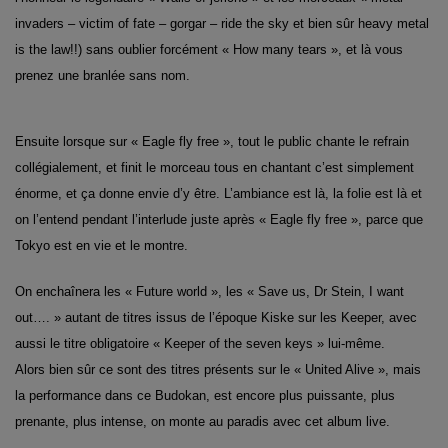
invaders – victim of fate – gorgar – ride the sky et bien sûr heavy metal
is the law!!) sans oublier forcément « How many tears », et là vous
prenez une branlée sans nom.
Ensuite lorsque sur « Eagle fly free », tout le public chante le refrain
collégialement, et finit le morceau tous en chantant c’est simplement
énorme, et ça donne envie d’y être. L’ambiance est là, la folie est là et
on l’entend pendant l’interlude juste après « Eagle fly free », parce que
Tokyo est en vie et le montre.
On enchaînera les « Future world », les « Save us, Dr Stein, I want
out…. » autant de titres issus de l’époque Kiske sur les Keeper, avec
aussi le titre obligatoire « Keeper of the seven keys » lui-même.
Alors bien sûr ce sont des titres présents sur le « United Alive », mais
la performance dans ce Budokan, est encore plus puissante, plus
prenante, plus intense, on monte au paradis avec cet album live.