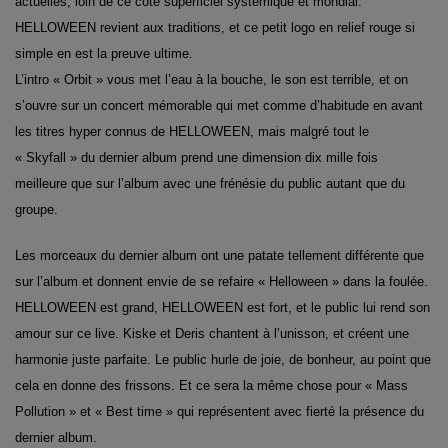
actuelles, loin de ce côté superficiel systémique et mondial.
HELLOWEEN revient aux traditions, et ce petit logo en relief rouge si
simple en est la preuve ultime.
L’intro « Orbit » vous met l’eau à la bouche, le son est terrible, et on
s’ouvre sur un concert mémorable qui met comme d’habitude en avant
les titres hyper connus de HELLOWEEN, mais malgré tout le
« Skyfall » du dernier album prend une dimension dix mille fois
meilleure que sur l’album avec une frénésie du public autant que du
groupe.
Les morceaux du dernier album ont une patate tellement différente que
sur l’album et donnent envie de se refaire « Helloween » dans la foulée.
HELLOWEEN est grand, HELLOWEEN est fort, et le public lui rend son
amour sur ce live. Kiske et Deris chantent à l’unisson, et créent une
harmonie juste parfaite. Le public hurle de joie, de bonheur, au point que
cela en donne des frissons. Et ce sera la même chose pour « Mass
Pollution » et « Best time » qui représentent avec fierté la présence du
dernier album.