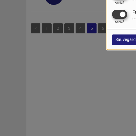
Ut
Activé
F
Ut
Activé
<
1
2
3
4
5
6
7
8
Sauvegard