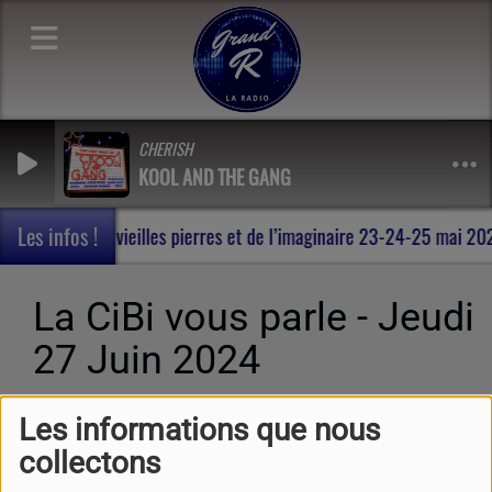
CHERISH
KOOL AND THE GANG
Les infos !
 , au milieu des vieilles pierres et de l’imaginaire 23-24-25 mai 2
La CiBi vous parle - Jeudi
27 Juin 2024
Les informations que nous
collectons