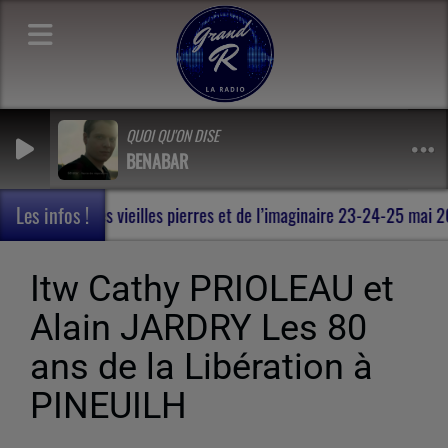
QUOI QU'ON DISE
BENABAR
Les infos !
han , au milieu des vieilles pierres et de l’imaginaire 23-24-25 ma
Itw Cathy PRIOLEAU et
Alain JARDRY Les 80
ans de la Libération à
PINEUILH