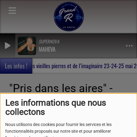
SUPERNOVA
MAHEVA
Les infos !
an , au milieu des vieilles pierres et de l’imaginaire 23-24-25 mai
"Pris dans les aires" -
Emission du Samedi 16
Les informations que nous
Mai 2026
collectons
Nous utilisons des cookies pour fournir les services et les
fonctionnalités proposés sur notre site et pour améliorer