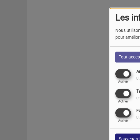
Les in
Nous utilison
pour améliore
Tout accep
A
Ut
Activé
T
Ut
Activé
F
Ut
Activé
Sauvegard