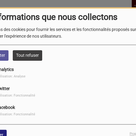
G
formations que nous collectons
le
L
s des cookies pour fournir les services et les fonctionnalités proposés sur 
(3
r l'expérience de nos utilisateurs.
ter
Tout refuser
nalytics
ilisation: Analyse
witter
ilisation: Fonctionnalité
acebook
ilisation: Fonctionnalité
Pro
er