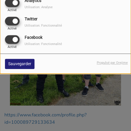
Analytics
Utilisation: Analyse
Activé
Twitter
Utilisation: Fonctionnalité
Activé
Facebook
Utilisation: Fonctionnalité
Activé
Propulsé par Orejime
Sauvegarder
https://www.facebook.com/profile.php?
id=100089729133634