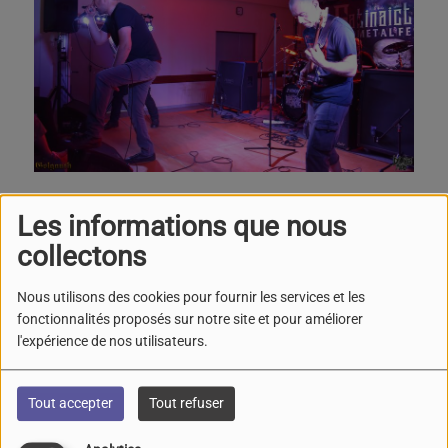
Les 6 morceaux du EP : into the necrosphere, ont été
Les informations que nous
joués, accompagnés de 3 exclusivités qui figureront sur le
collectons
prochain EP. Le groupe termine par une très belle reprise
de Grave : into the grave, que beaucoup de festivaliers
Nous utilisons des cookies pour fournir les services et les
n'avaient pas reconnue !!!!!!!
fonctionnalités proposés sur notre site et pour améliorer
l'expérience de nos utilisateurs.
Groupe à suivre avec intérêt, je repars avec leur EP et le
Mexicain avec un tee-shirt.
Tout accepter
Tout refuser