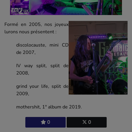
Formé en 2005, nos joyeux
lurons nous présentent :
discolocauste, mini CD
de 2007,
IV way split, split de
2008,
grind your life, split de
2009,
mothershit, 1° album de 2019.
0
0
Le groupe est maintenant composé de :