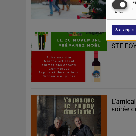
F
Ut
Activé
Sauvegard
Dimanch
STE FO
L'amical
soirée 