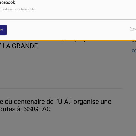
acebook
ilisation: Fonctionnalité
Pro
er
P
e 20 Novembre 2022, on prépare Noël à
s
Y LA GRANDE
c
e du centenaire de l'U.A.I organise une
contes à ISSIGEAC