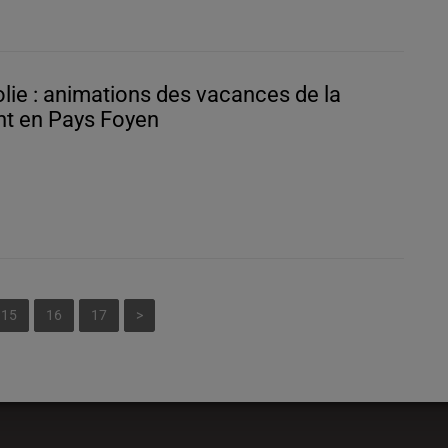
lie : animations des vacances de la
nt en Pays Foyen
15
16
17
>