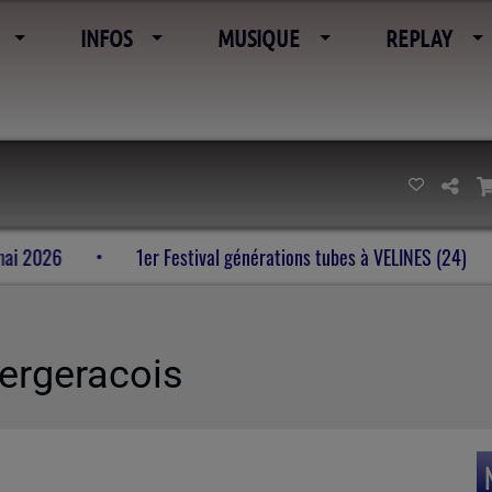
INFOS
MUSIQUE
REPLAY
’imaginaire 23-24-25 mai 2026
1er Festival générations tu
Bergeracois