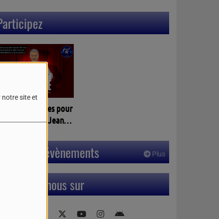
Participez
notre site et
agnez vos places pour
 spectacles de Jean
assalle à PELLEGRUE
3)
Prochains évènements
Plus
Retrouvez-nous sur