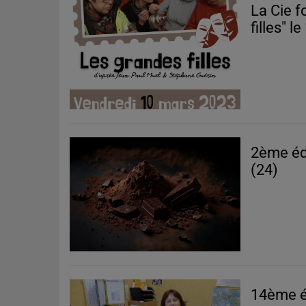
La Cie f
filles" 
2ème éd
(24)
14ème éd