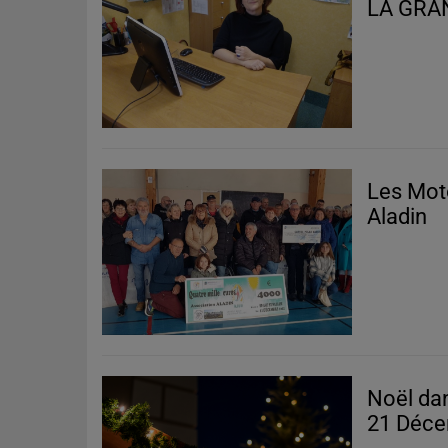
LA GRA
Les Mot
Aladin
Noël da
21 Déce