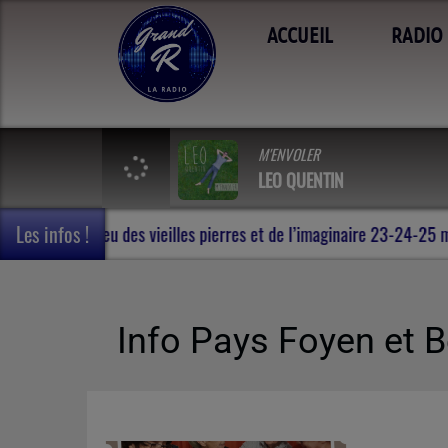
ACCUEIL
RADIO
M'ENVOLER
LEO QUENTIN
Les infos !
 voyage en Terres de Rohan , au milieu des vieilles pierres et de l
Info Pays Foyen et 