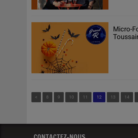
Micro-Fo
Toussai
<
8
9
10
11
12
13
14
CONTACTEZ-NOUS