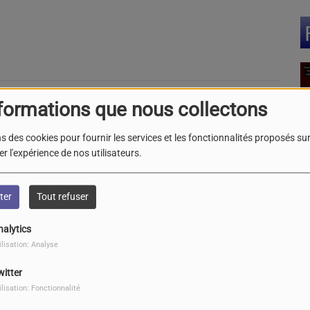
formations que nous collectons
'un chèque à la ligue contre le cancer
 par la commune de ST AVIT ST
s des cookies pour fournir les services et les fonctionnalités proposés sur 
E
G
r l'expérience de nos utilisateurs.
le
L
ter
Tout refuser
(3
nalytics
ilisation: Analyse
de Noël à EYNESSE le Dimanche 04
re 2022
witter
ilisation: Fonctionnalité