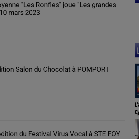
oyenne "Les Ronfles" joue "Les grandes
le 10 mars 2023
ition Salon du Chocolat à POMPORT
Ca
L'agenda de l'OT Quai
S
Cyrano à Bergerac
F
ition du Festival Virus Vocal à STE FOY