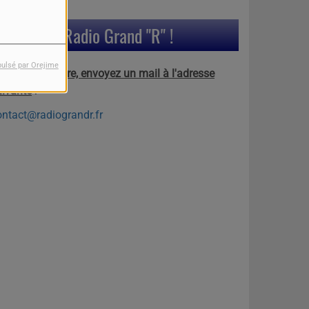
Contactez Radio Grand "R" !
pulsé par Orejime
our nous joindre, envoyez un mail à l'adresse
uivante
:
ontact@radiograndr.fr