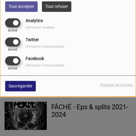
Tout accepter
Tout refuser
Analytics
DEAD TWILIGHT - Endless
Utilisation: Analyse
Activé
Prophecy -
Twitter
Utilisation: Fonctionnalité
Activé
Facebook
MALEPESTE - Ex Nihilo -
Utilisation: Fonctionnalité
Activé
Propulsé par Orejime
Sauvegarder
FÂCHÉ - Eps & splits 2021-
2024