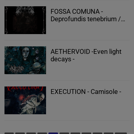
FOSSA COMUNA -
Deprofundis tenebrium /
Doomed to the mass
graves
AETHERVOID -Even light
decays -
EXECUTION - Camisole -