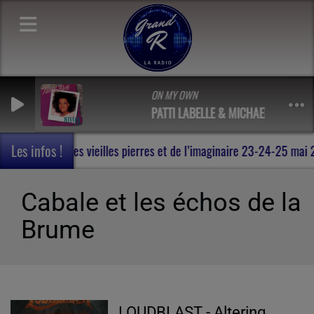
ON MY OWN
PATTI LABELLE & MICHAEL MCDONAL
Les infos !
ohan , au milieu des vieilles pierres et de l’imaginaire 23-24-25 m
Cabale et les échos de la
Brume
LOUDBLAST - Altering