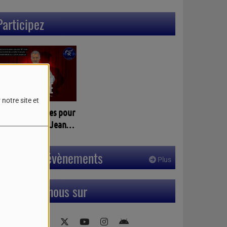
Participez
notre site et
agnez vos places pour
 spectacles de Jean
assalle à PELLEGRUE
3)
Prochains évènements
Plus
Retrouvez-nous sur