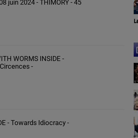
Samedi 08 juin 2024 - THIMORY - 45
La
ITH WORMS INSIDE -
ircences -
E - Towards Idiocracy -