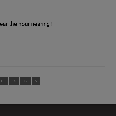
ar the hour nearing ! -
15
16
17
>