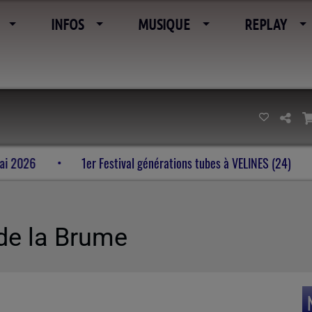
INFOS
MUSIQUE
REPLAY
’imaginaire 23-24-25 mai 2026
1er Festival générations tub
 de la Brume