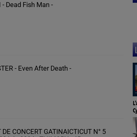
- Dead Fish Man -
ER - Even After Death -
L
C
CERT GATINAICTICUT N° 5