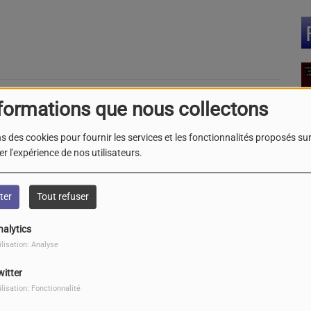
formations que nous collectons
CERT ALBER CAVE – ARTERY
HAWAITS 15 JUIN 2024 LE SALEM BAR
s des cookies pour fournir les services et les fonctionnalités proposés sur 
LAN 33
G
r l'expérience de nos utilisateurs.
le
L
ter
Tout refuser
(3
nalytics
ilisation: Analyse
 DE CONCERT THE VEIL OF
AINTY – AODON - STORMHAVEN
witter
024 au Lembarzique Café - 24
ilisation: Fonctionnalité