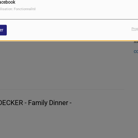
acebook
ilisation: Fonctionnalité
Pro
er
P
YS - The Fallen -
s
c
ECKER - Family Dinner -