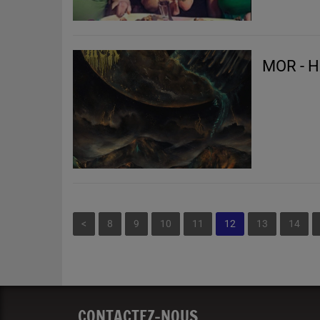
MOR - He
<
8
9
10
11
12
13
14
CONTACTEZ-NOUS