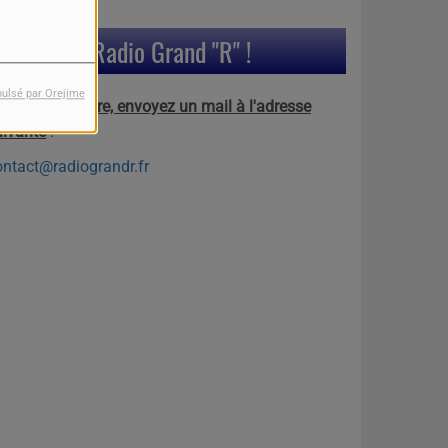
Contactez Radio Grand "R" !
pulsé par Orejime
our nous joindre, envoyez un mail à l'adresse
uivante
:
ontact@radiograndr.fr