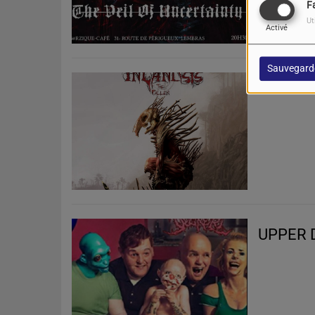
F
Ut
Activé
Sauvegard
INLANDS
UPPER D