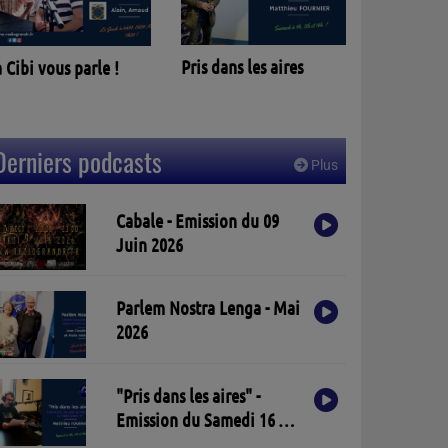
Parlèm no
Pris dans les aires
 Cibi vous parle !
Derniers podcasts
Plus
Cabale - Emission du 09
Juin 2026
Parlem Nostra Lenga - Mai
2026
"Pris dans les aires" -
Emission du Samedi 16 Mai
2026