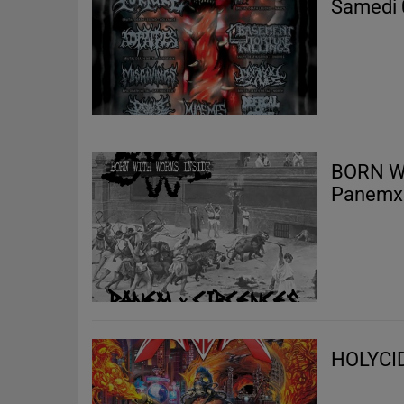
BORN W
PanemxC
HOLYCID